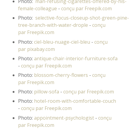
Photo:
man-refusing-cigarettes-offered-by-his-
female-colleague
-
conçu par Freepik.com
Photo:
selective-focus-closeup-shot-green-pine-
tree-branch-with-water-drople
-
conçu
par Freepik.com
Photo:
ciel-bleu-nuage-ciel-bleu
-
conçu
par pixabay.com
Photo:
antique-chair-interior-furniture-sofa
-
conçu par Freepik.com
Photo:
blossom-cherry-flowers
-
conçu
par Freepik.com
Photo:
pillow-sofa
-
conçu par Freepik.com
Photo:
hotel-room-with-comfortable-couch
-
conçu par Freepik.com
Photo:
appointment-psychologist
-
conçu
par Freepik.com