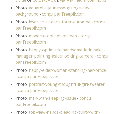
Photo:
aquarelle-jeunesse-grunge-day-
background
-
conçu par Freepik.com
Photo:
lever-soleil-dans-foret-automne
-
conçu
par Freepik.com
Photo:
modern-cool-senior-man
-
conçu
par Freepik.com
Photo:
happy-optimistic-handsome-latin-sales-
manager-pointing-aside-looking-camera
-
conçu
par Freepik.com
Photo:
happy-elder-woman-standing-her-office
-
conçu par Freepik.com
Photo:
portrait-young-thoughtful-girl-sweater
-
conçu par Freepik.com
Photo:
man-with-sleeping-issue
-
conçu
par Freepik.com
Photo:
top-view-hands-pleading-guilty-with-