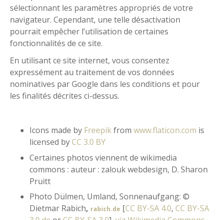
sélectionnant les paramètres appropriés de votre
navigateur. Cependant, une telle désactivation
pourrait empêcher l’utilisation de certaines
fonctionnalités de ce site.
En utilisant ce site internet, vous consentez
expressément au traitement de vos données
nominatives par Google dans les conditions et pour
les finalités décrites ci-dessus.
Icons made by
Freepik
from
www.flaticon.com
is
licensed by
CC 3.0 BY
Certaines photos viennent de wikimedia
commons : auteur : zalouk webdesign, D. Sharon
Pruitt
Photo Dülmen, Umland, Sonnenaufgang: ©
Dietmar Rabich
,
[
CC BY-SA 4.0
,
CC BY-SA
rabich.de
3.0 de
or
CC BY-SA 3.0
],
via Wikimedia Commons