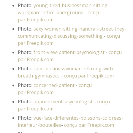
Photo:
young-tired-businessman-sitting-
workplace-office-background
-
conçu
par Freepik.com
Photo:
sexy-women-sitting-handrail-street-they-
communicating-discussing-something
-
conçu
par Freepik.com
Photo:
front-view-patient-psychologist
-
conçu
par Freepik.com
Photo:
calm-businesswoman-relaxing-with-
breath-gymnastics
-
conçu par Freepik.com
Photo:
concerned-patient
-
conçu
par Freepik.com
Photo:
appointment-psychologist
-
conçu
par Freepik.com
Photo:
vue-face-differentes-boissons-colorees-
interieur-bouteilles
-
conçu par Freepik.com