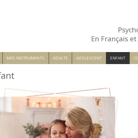
Psych
En Français et
MES INSTRUMENTS
ADULTE
ADOLESCENT
ENFANT
C
fant