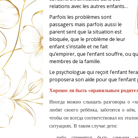
relations avec les autres enfants…
Parfois les problèmes sont
passagers mais parfois aussi le
parent sent que la situation est
bloquée, que le problème de leur
enfant s’installe et ne fait
qu’empirer, que l’enfant souffre, ou q
membres de la famille.
Le psychologue qui reçoit l’enfant fera
proposera son aide pour que l’enfant
Хорошо ли быть «правильным родите
Иногда можно слышать разговоры о «хо
любят своего ребёнка, заботятся о нём,
чтобы он всегда соответствовал их этал
ситуациях. В таком случае дети:
- либо стремятся быть самыми хо