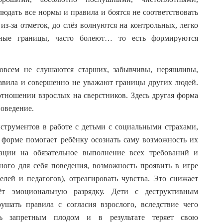
юдать все нормы и правила и боятся не соответствовать
из-за отметок, до слёз волнуются на контрольных, легко
нные границы, часто болеют… то есть формируются
совсем не слушаются старших, забывчивы, неряшливы,
авила и совершенно не уважают границы других людей.
отношении взрослых на сверстников. Здесь другая форма
оведение.
струментов в работе с детьми с социальными страхами,
 форме помогает ребёнку осознать саму возможность их
тации на обязательное выполнение всех требований и
ого для себя поведения, возможность проявить в игре
лей и педагогов), отреагировать чувства. Это снижает
аёт эмоциональную разрядку. Дети с деструктивным
шать правила с согласия взрослого, вследствие чего
ть запретным плодом и в результате теряет свою