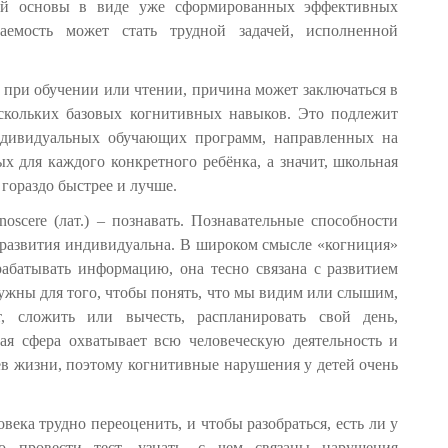
щей основы в виде уже сформированных эффективных
аемость может стать трудной задачей, исполненной
 при обучении или чтении, причина может заключаться в
скольких базовых когнитивных навыков. Это подлежит
дивидуальных обучающих программ, направленных на
х для каждого конкретного ребёнка, а значит, школьная
 гораздо быстрее и лучше.
oscere (лат.) – познавать. Познавательные способности
 развития индивидуальна. В широком смысле «когниция»
рабатывать информацию, она тесно связана с развитием
ужны для того, чтобы понять, что мы видим или слышим,
т, сложить или вычесть, распланировать свой день,
ая сфера охватывает всю человеческую деятельность и
ев жизни, поэтому когнитивные нарушения у детей очень
ека трудно переоценить, и чтобы разобраться, есть ли у
о провести тест, узнать, с чем связаны нарушения