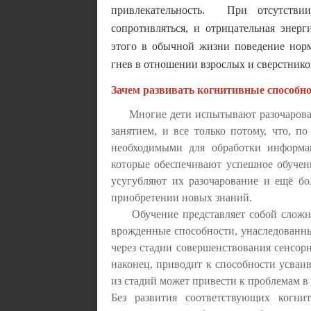
привлекательность. При отсутстви
сопротивляться, и отрицательная энер
этого в обычной жизни поведение норм
гнев в отношении взрослых и сверстнико
Зачем развивать когнитивные способно
Многие дети испытывают разочаровани
занятием, и все только потому, что, 
необходимыми для обработки информа
которые обеспечивают успешное обучен
усугубляют их разочарование и ещё б
приобретении новых знаний.
Обучение представляет собой сложный
врожденные способности, унаследованн
через стадии совершенствования сенсор
наконец, приводит к способности усваи
из стадий может привести к проблемам в
Без развития соответствующих когн