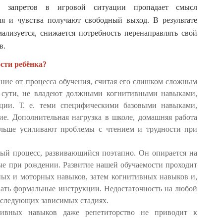
и запретов в игровой ситуации пропадает смысл
гия и чувства получают свободный выход. В результате
ализуется, снижается потребность перенаправлять свой
в.
сти ребёнка?
е от процесса обучения, считая его слишком сложным
по сути, не владеют должными когнитивными навыками,
ции. Т. е. теми специфическими базовыми навыками,
ие. Дополнительная нагрузка в школе, домашняя работа
ольше усиливают проблемы c чтением и трудности при
 процесс, развивающийся поэтапно. Он опирается на
ые при рождении. Развитие нашей обучаемости проходит
ных и моторных навыков, затем когнитивных навыков и,
вать формальные инструкции. Недостаточность на любой
 следующих зависимых стадиях.
итивных навыков даже репетиторство не приводит к