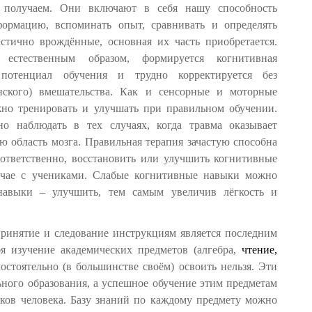
получаем. Они включают в себя нашу способность
формацию, вспоминать опыт, сравнивать и определять
стично врождённые, основная их часть приобретается.
естественным образом, формируется когнитивная
т потенциал обучения и трудно корректируется без
нского) вмешательства. Как и сенсорные и моторные
но тренировать и улучшать при правильном обучении.
о наблюдать в тех случаях, когда травма оказывает
 область мозга. Правильная терапия зачастую способна
оответственно, восстановить или улучшить когнитивные
учае с учениками. Слабые когнитивные навыки можно
навыки – улучшить, тем самым увеличив лёгкость и
ринятие и следование инструкциям является последним
я изучение академических предметов (алгебра,
чтение
,
остоятельно (в большинстве своём) освоить нельзя. Эти
ного образования, а успешное обучение этим предметам
ков человека. Базу знаний по каждому предмету можно