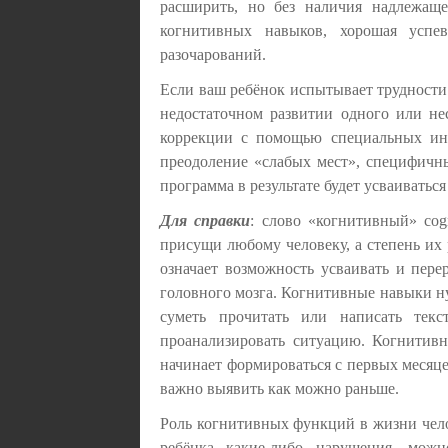
расширить, но без наличия надлежа
когнитивных навыков, хорошая успев
разочарований.
Если ваш ребёнок испытывает трудности
недостаточном развитии одного или не
коррекции с помощью специальных ин
преодоление «слабых мест», специфичны
программа в результате будет усваиваться
Для справки
: слово «когнитивный» cogn
присущи любому человеку, а степень их
означает возможность усваивать и пере
головного мозга. Когнитивные навыки н
суметь прочитать или написать текс
проанализировать ситуацию. Когнитивн
начинает формироваться с первых месяц
важно выявить как можно раньше.
Роль когнитивных функций в жизни челов
ребёнка какие-либо нарушения, можн